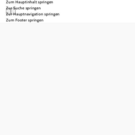
Zum Hauptinhalt springen
Zur Suche springen
Zur Hauptnavigation springen
Zum Footer springen
Weinviertel
Gruppenreisen
ins
Weinviertel
Weinviertel – Das Leben im
Hier und Jetzt. Das
Weinviertel bietet verträumte