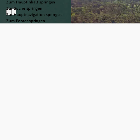
Zum Hauptinhalt springen
Zur Suche springen
Zur Hauptnavigation springen
Zum Footer springen
Niederösterreichs
Regionen
©
© Niederösterreich Werbung/Patrick Wasshuber
Niederösterreichs
Regionen
Die sechs touristischen Regionen
Niederösterreichs begeistern mit
Donau
ihrer individuellen Handschrift –